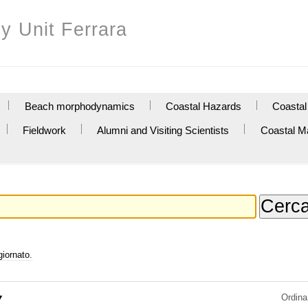
y Unit Ferrara
Beach morphodynamics
Coastal Hazards
Coastal
Fieldwork
Alumni and Visiting Scientists
Coastal M
giornato.
Ordina