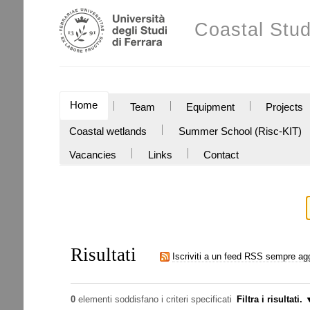
Salta
Strumenti
ai
Coastal Stud
personali
contenuti.
|
Salta
alla
navigazione
SEZIONI
Home
Team
Equipment
Projects
Coastal wetlands
Summer School (Risc-KIT)
Vacancies
Links
Contact
Risultati
Iscriviti a un feed RSS sempre ag
0
elementi soddisfano i criteri specificati
Filtra i risultati.