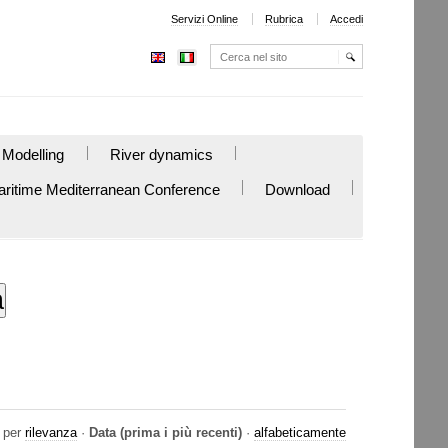
Servizi Online
Rubrica
Accedi
Cerca nel sito
Ricerca
avanzata…
 Modelling
River dynamics
aritime Mediterranean Conference
Download
 per
rilevanza
·
Data (prima i più recenti)
·
alfabeticamente